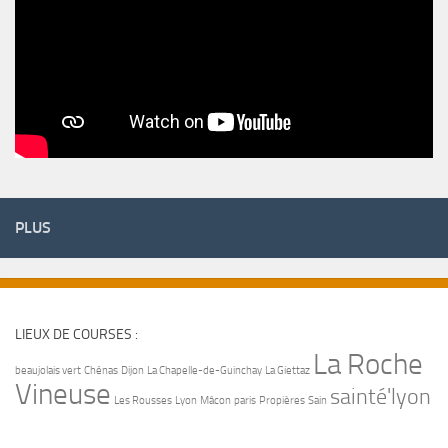
PLUS
LIEUX DE COURSES :
La Roche
beaujolais vert
Chénas
Dijon
La Chapelle-de-Guinchay
La Giettaz
Vineuse
sainté'lyon
Les Rousses
Lyon
Mâcon
paris
Propières
Sain