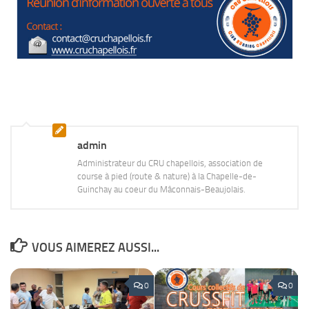
admin
Administrateur du CRU chapellois, association de
course à pied (route & nature) à la Chapelle-de-
Guinchay au coeur du Mâconnais-Beaujolais.
VOUS AIMEREZ AUSSI...
0
0