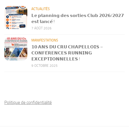
ACTUALITÉS
𝗟𝗲 𝗽𝗹𝗮𝗻𝗻𝗶𝗻𝗴 𝗱𝗲𝘀 𝘀𝗼𝗿𝘁𝗶𝗲𝘀 𝗖𝗹𝘂𝗯 𝟮𝟬𝟮𝟲/𝟮𝟬𝟮𝟳
𝗲𝘀𝘁 𝗹𝗮𝗻𝗰𝗲́ !
7 AOÛT 2026
MANIFESTATIONS
𝟭𝟬 𝗔𝗡𝗦 𝗗𝗨 𝗖𝗥𝗨 𝗖𝗛𝗔𝗣𝗘𝗟𝗟𝗢𝗜𝗦 –
𝗖𝗢𝗡𝗙𝗘́𝗥𝗘𝗡𝗖𝗘𝗦 𝗥𝗨𝗡𝗡𝗜𝗡𝗚
𝗘𝗫𝗖𝗘𝗣𝗧𝗜𝗢𝗡𝗡𝗘𝗟𝗟𝗘𝗦 !
9 OCTOBRE 2025
Politique de confidentialité