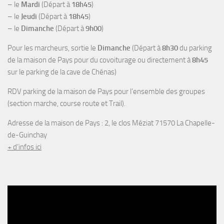
– le
Mardi
(Départ à
18h45
)
– le
Jeudi
(Départ à
18h45
)
– le
Dimanche
(Départ à
9h00
)
Pour les marcheurs, sortie le
Dimanche
(Départ à
8h30
du parking
de la maison de Pays pour du covoiturage ou directement à
8h45
sur le parking de la cave de Chénas)
RDV parking de la maison de Pays pour l’ensemble des groupes
(section marche, course route et Trail).
Adresse de la maison de Pays : 2, le clos Méziat 71570 La Chapelle-
de-Guinchay
+ d’infos ici