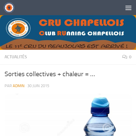
Skip to content
ACTUALITÉS
0
Sorties collectives + chaleur = …
PAR
ADMIN
·
30 JUIN 2015