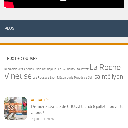
PLUS
LIEUX DE COURSES :
La Roche
beaujolais vert
Chénas
Dijon
La Chapelle-de-Guinchay
La Giettaz
Vineuse
sainté'lyon
Les Rousses
Lyon
Mâcon
paris
Propières
Sain
ACTUALITÉS
Dernière séance de CRUssfit lundi 6 juillet – ouverte
à tous !
2 JUILLET 2026