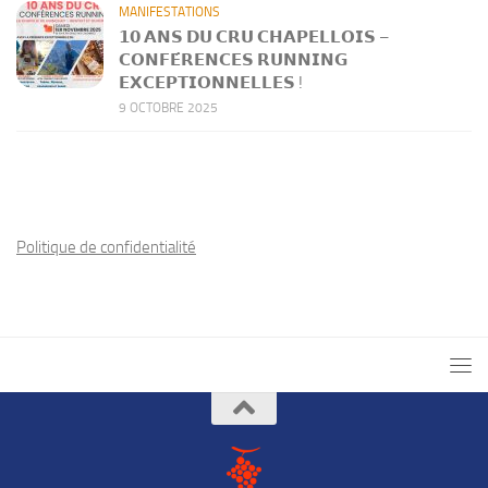
MANIFESTATIONS
𝟭𝟬 𝗔𝗡𝗦 𝗗𝗨 𝗖𝗥𝗨 𝗖𝗛𝗔𝗣𝗘𝗟𝗟𝗢𝗜𝗦 –
𝗖𝗢𝗡𝗙𝗘́𝗥𝗘𝗡𝗖𝗘𝗦 𝗥𝗨𝗡𝗡𝗜𝗡𝗚
𝗘𝗫𝗖𝗘𝗣𝗧𝗜𝗢𝗡𝗡𝗘𝗟𝗟𝗘𝗦 !
9 OCTOBRE 2025
Politique de confidentialité