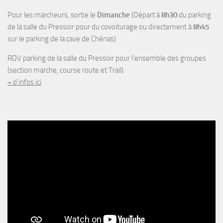
Pour les marcheurs, sortie le
Dimanche
(Départ à
8h30
du parking
de la salle du Pressoir pour du covoiturage ou directement à
8h45
sur le parking de la cave de Chénas)
RDV parking de la salle du Pressoir pour l’ensemble des groupes
(section marche, course route et Trail).
+ d’infos ici